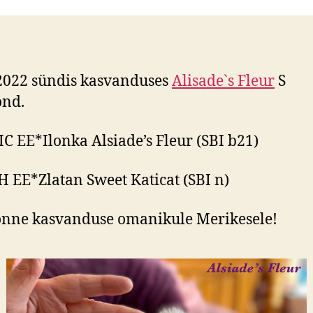
2022 sündis kasvanduses
Alisade`s Fleur
S
ond.
IC EE*Ilonka Alsiade’s Fleur
(SBI b21)
H EE*Zlatan Sweet Katicat
(SBI n)
õnne kasvanduse omanikule Merikesele!