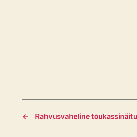
←
Rahvusvaheline tõukassinäitus