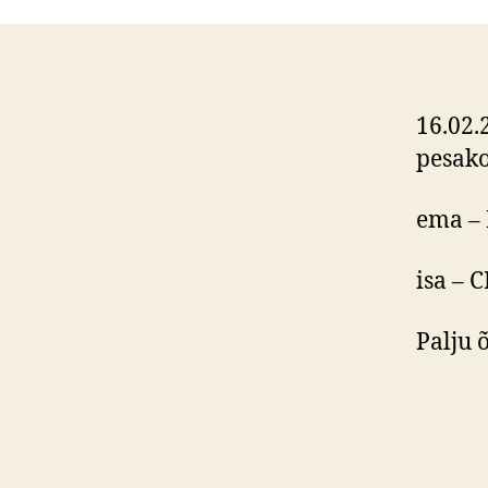
16.02.
pesak
ema –
isa –
C
Palju 