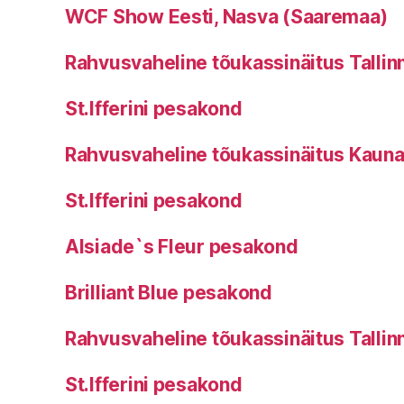
WCF Show Eesti, Nasva (Saaremaa)
Rahvusvaheline tõukassinäitus Tallinn
St.Ifferini pesakond
Rahvusvaheline tõukassinäitus Kauna
St.Ifferini pesakond
Alsiade`s Fleur pesakond
Brilliant Blue pesakond
Rahvusvaheline tõukassinäitus Tallinn
St.Ifferini pesakond