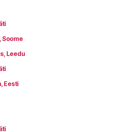
äti
u, Soome
s, Leedu
äti
, Eesti
äti