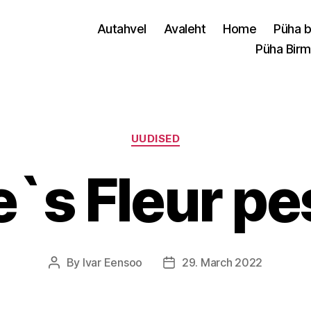
Autahvel
Avaleht
Home
Püha b
Püha Birm
Categories
UUDISED
e`s Fleur p
By
Ivar Eensoo
29. March 2022
Post
Post
author
date