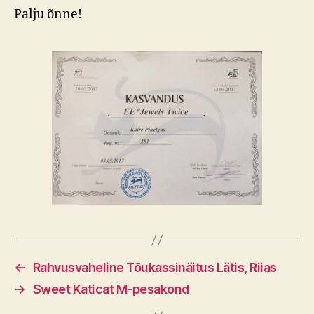
Palju õnne!
←
Rahvusvaheline Tõukassinäitus Lätis, Riias
→
Sweet Katicat M-pesakond