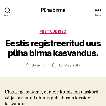
Püha birma
Search
Menu
Categories
PBET UUDISED
Eestis registreeritud uus
püha birma kasvandus.
By
admin
16. May 2017
Post
Post
author
date
Uhkusega teatame, et meie klubist on taaskord
välja kasvanud uhiuus püha birma kasside
kasvandus.